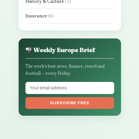
History & Culture
(1)
Insurance
(6)
Weekly Europe Brief
The week's best news, finance, travel and
football — every Friday.
SUBSCRIBE FREE