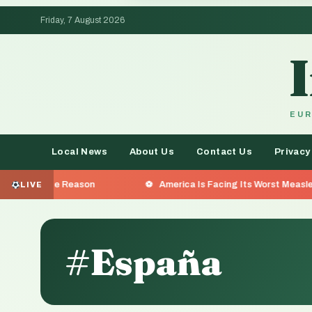
Friday, 7 August 2026
EUR
Local News
About Us
Contact Us
Privacy
 Reason
America Is Facing Its Worst Measles Outbreak i
LIVE
#España