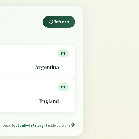
Refresh
FT
Argentina
FT
England
Data:
football-data.org
· Inside Euro Life