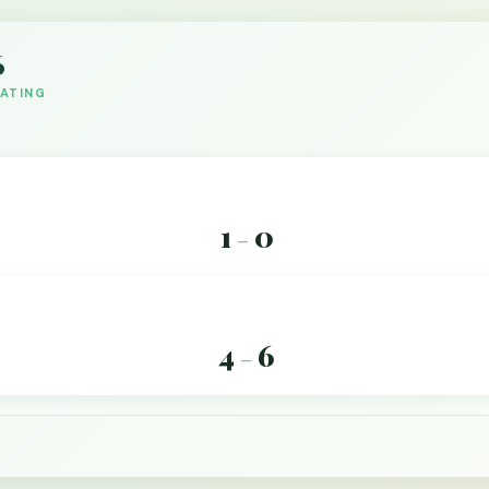
6
DATING
1
0
–
4
6
–