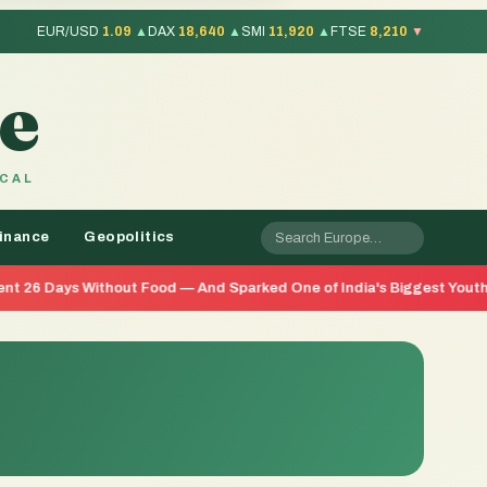
EUR/USD
1.09
▲
DAX
18,640
▲
SMI
11,920
▲
FTSE
8,210
▼
e
OCAL
inance
Geopolitics
thout Food — And Sparked One of India's Biggest Youth Movements in