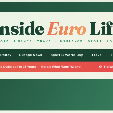
Inside
Euro
Lif
OPE · FINANCE · TRAVEL · INSURANCE · SPORT · L
 Policy
Europe News
Sport & World Cup
Travel
F
n 35 Years — Here's What Went Wrong
He Went 26 Days Wi