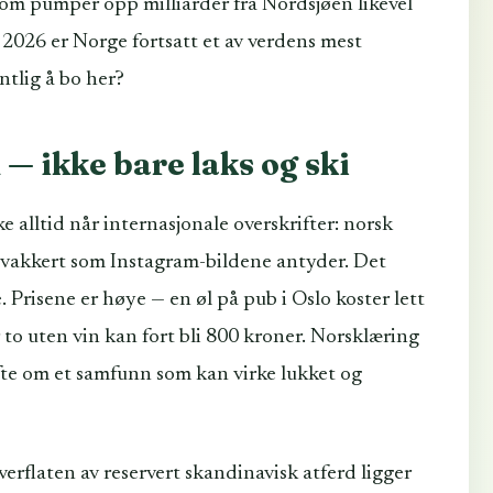
 som pumper opp milliarder fra Nordsjøen likevel
I 2026 er Norge fortsatt et av verdens mest
tlig å bo her?
— ikke bare laks og ski
alltid når internasjonale overskrifter: norsk
sk vakkert som Instagram-bildene antyder. Det
 Prisene er høye — en øl på pub i Oslo koster lett
to uten vin kan fort bli 800 kroner. Norsklæring
ofte om et samfunn som kan virke lukket og
erflaten av reservert skandinavisk atferd ligger