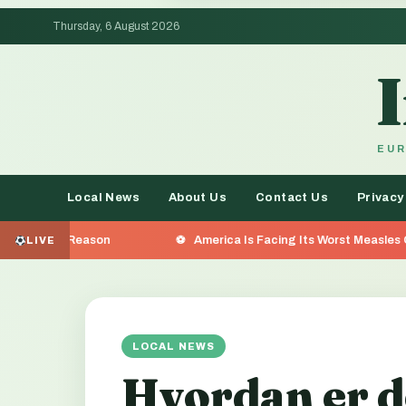
Thursday, 6 August 2026
EUR
Local News
About Us
Contact Us
Privacy
America Is Facing Its Worst Measles Outbreak in 35 Year
LIVE
LOCAL NEWS
Hvordan er de