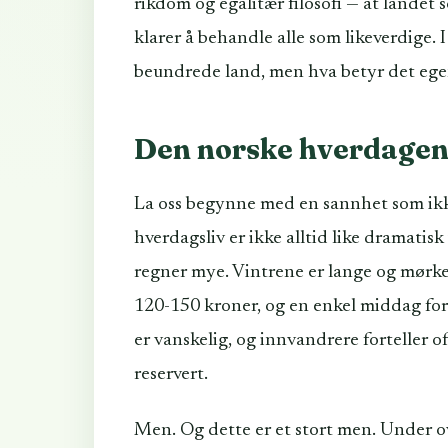
rikdom og egalitær filosofi — at landet
klarer å behandle alle som likeverdige. 
beundrede land, men hva betyr det egen
Den norske hverdagen 
La oss begynne med en sannhet som ikke 
hverdagsliv er ikke alltid like dramati
regner mye. Vintrene er lange og mørke.
120-150 kroner, og en enkel middag for 
er vanskelig, og innvandrere forteller 
reservert.
Men. Og dette er et stort men. Under ov