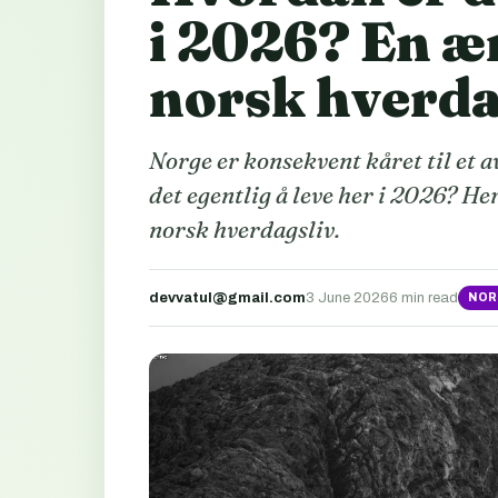
i 2026? En ær
norsk hverda
Norge er konsekvent kåret til et a
det egentlig å leve her i 2026? He
norsk hverdagsliv.
devvatul@gmail.com
3 June 2026
6 min read
NOR