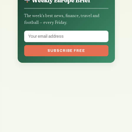
Weekly Europe Brief
The week's best news, finance, travel and
football — every Friday.
SUBSCRIBE FREE