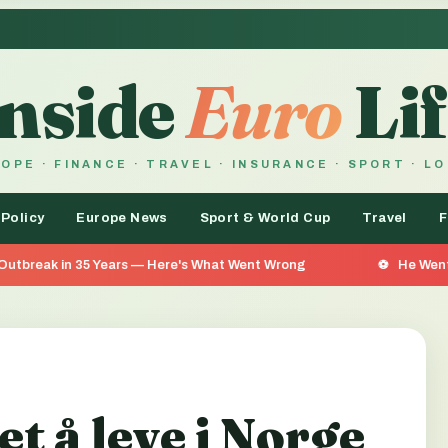
Inside
Euro
Lif
OPE · FINANCE · TRAVEL · INSURANCE · SPORT · L
 Policy
Europe News
Sport & World Cup
Travel
F
s — Here's What Went Wrong
He Went 26 Days Without Foo
t å leve i Norge