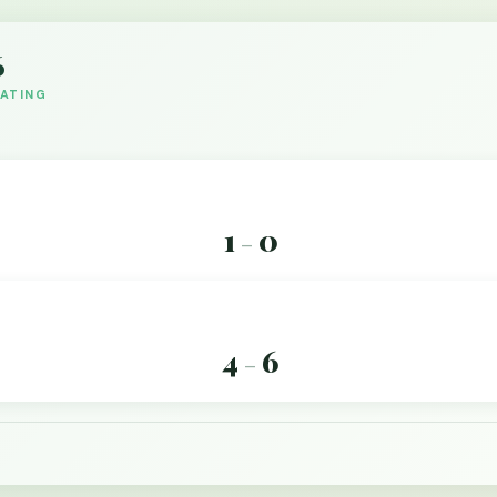
6
DATING
1
0
–
4
6
–