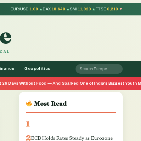
EUR/USD
1.09
▲
DAX
18,640
▲
SMI
11,920
▲
FTSE
8,210
▼
e
OCAL
inance
Geopolitics
d — And Sparked One of India's Biggest Youth Movements in Years
Most Read
ECB Holds Rates Steady as Eurozone