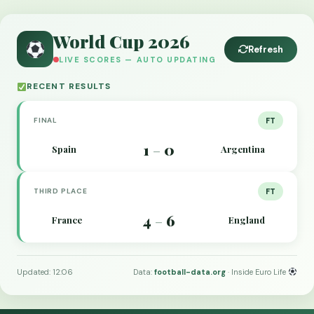
World Cup 2026
Refresh
LIVE SCORES — AUTO UPDATING
RECENT RESULTS
FINAL
FT
1
0
Spain
Argentina
–
THIRD PLACE
FT
4
6
France
England
–
Updated: 12:06
Data:
football-data.org
· Inside Euro Life