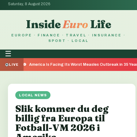
Saturday, 8 August 2026
Inside
Euro
Life
EUROPE · FINANCE · TRAVEL · INSURANCE ·
SPORT · LOCAL
☰
America Is Facing Its Worst Measles Outbreak in 35 Years — Here's
LIVE
LOCAL NEWS
Slik kommer du deg
billig fra Europa til
Fotball-VM 2026 i