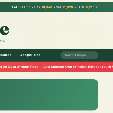
EUR/USD
1.09
▲
DAX
18,640
▲
SMI
11,920
▲
FTSE
8,210
▼
e
OCAL
inance
Geopolitics
out Food — And Sparked One of India's Biggest Youth Movements in Y