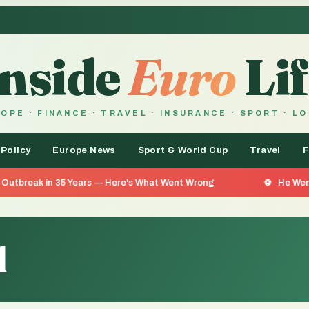
Inside
Euro
Lif
OPE · FINANCE · TRAVEL · INSURANCE · SPORT · L
 Policy
Europe News
Sport & World Cup
Travel
F
5 Years — Here's What Went Wrong
He Went 26 Days With
d