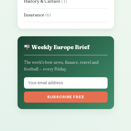
History & Culture
(1)
Insurance
(6)
Weekly Europe Brief
The week's best news, finance, travel and
football — every Friday.
SUBSCRIBE FREE