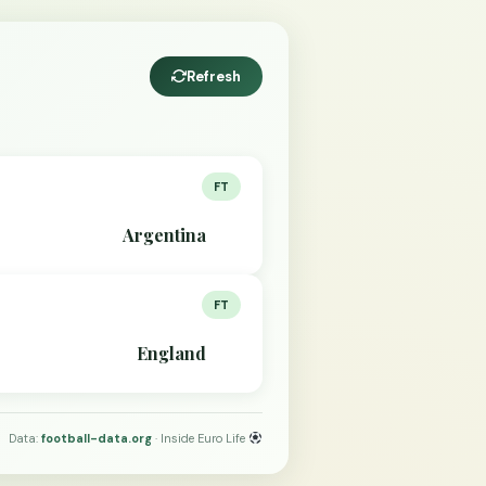
Refresh
FT
Argentina
FT
England
Data:
football-data.org
· Inside Euro Life