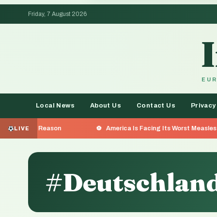
Friday, 7 August 2026
EUR
Local News
About Us
Contact Us
Privacy
eason
America Is Facing Its Worst Measles Outbreak in 3
LIVE
#Deutschlan