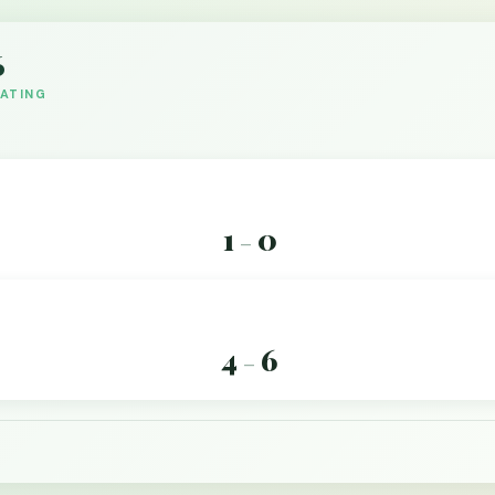
6
DATING
1
0
–
4
6
–