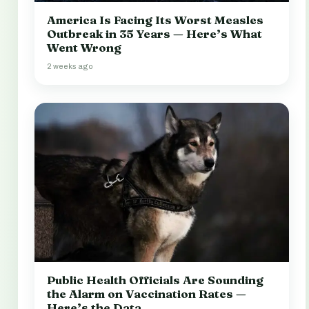
America Is Facing Its Worst Measles
Outbreak in 35 Years — Here’s What
Went Wrong
2 weeks ago
Public Health Officials Are Sounding
the Alarm on Vaccination Rates —
Here’s the Data