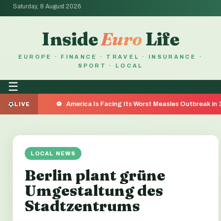
Saturday, 8 August 2026
Inside
Euro
Life
EUROPE · FINANCE · TRAVEL · INSURANCE ·
SPORT · LOCAL
☰
America Is Facing Its Worst Measles Outbreak in 35 Years — 
LIVE
LOCAL NEWS
Berlin plant grüne
Umgestaltung des
Stadtzentrums