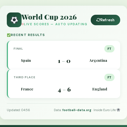
World Cup 2026
Refresh
LIVE SCORES — AUTO UPDATING
RECENT RESULTS
FINAL
FT
1
0
Spain
Argentina
–
THIRD PLACE
FT
4
6
France
England
–
Updated: 04:56
Data:
football-data.org
· Inside Euro Life