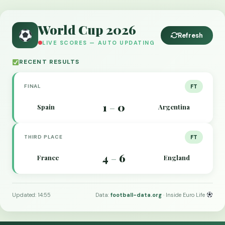
World Cup 2026
Refresh
LIVE SCORES — AUTO UPDATING
RECENT RESULTS
FINAL
FT
1
0
Spain
Argentina
–
THIRD PLACE
FT
4
6
France
England
–
Updated: 14:55
Data:
football-data.org
· Inside Euro Life