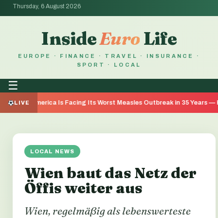
Thursday, 6 August 2026
Inside
Euro
Life
EUROPE · FINANCE · TRAVEL · INSURANCE ·
SPORT · LOCAL
☰
America Is Facing Its Worst Measles Outbreak in 35 Years — Here's 
LIVE
LOCAL NEWS
Wien baut das Netz der
Öffis weiter aus
Wien, regelmäßig als lebenswerteste