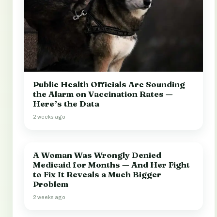
Public Health Officials Are Sounding
the Alarm on Vaccination Rates —
Here’s the Data
2 weeks ago
A Woman Was Wrongly Denied
Medicaid for Months — And Her Fight
to Fix It Reveals a Much Bigger
Problem
2 weeks ago