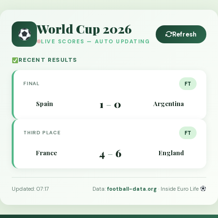
World Cup 2026
Refresh
LIVE SCORES — AUTO UPDATING
RECENT RESULTS
FINAL
FT
1
0
Spain
Argentina
–
THIRD PLACE
FT
4
6
France
England
–
Updated: 07:17
Data:
football-data.org
· Inside Euro Life