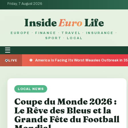
Friday, 7 August 2026
Inside
Euro
Life
EUROPE · FINANCE · TRAVEL · INSURANCE ·
SPORT · LOCAL
☰
America Is Facing Its Worst Measles Outbreak in 35 Years —
LIVE
LOCAL NEWS
Coupe du Monde 2026 :
Le Rêve des Bleus et la
Grande Fête du Football